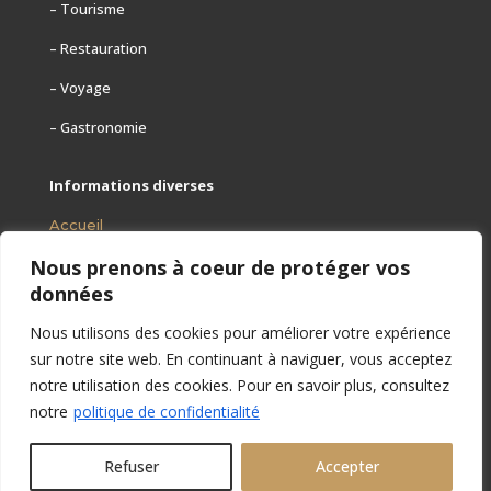
– Tourisme
– Restauration
– Voyage
– Gastronomie
Informations diverses
Accueil
Nous prenons à coeur de protéger vos
Mentions légales
données
Contact
Nous utilisons des cookies pour améliorer votre expérience
Plan
sur notre site web. En continuant à naviguer, vous acceptez
notre utilisation des cookies. Pour en savoir plus, consultez
notre
politique de confidentialité
Refuser
Accepter
© Copyright 2022 Restaurants-en-terrasse