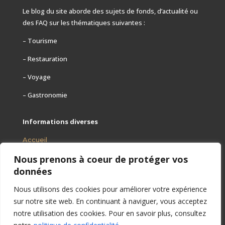
Le blog du site aborde des sujets de fonds, d’actualité ou
des FAQ
sur les thématiques suivantes :
– Tourisme
– Restauration
– Voyage
– Gastronomie
Informations diverses
Accueil
Nous prenons à coeur de protéger vos
Mentions légales
données
Contact
Nous utilisons des cookies pour améliorer votre expérience
Plan
sur notre site web. En continuant à naviguer, vous acceptez
notre utilisation des cookies. Pour en savoir plus, consultez