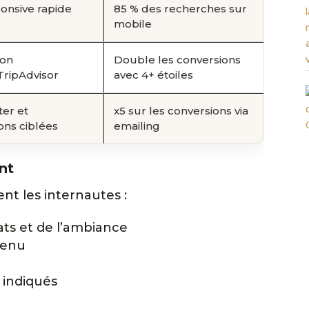
ponsive rapide
85 % des recherches sur
mobile
ion
Double les conversions
TripAdvisor
avec 4+ étoiles
er et
x5 sur les conversions via
ons ciblées
emailing
nt
ent les internautes :
ats et de l’ambiance
enu
 indiqués