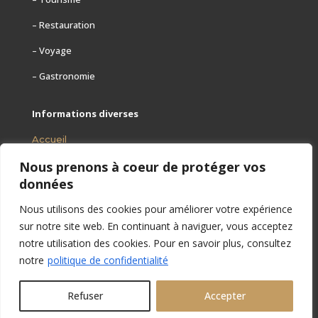
– Restauration
– Voyage
– Gastronomie
Informations diverses
Accueil
Nous prenons à coeur de protéger vos
Mentions légales
données
Contact
Nous utilisons des cookies pour améliorer votre expérience
Plan
sur notre site web. En continuant à naviguer, vous acceptez
notre utilisation des cookies. Pour en savoir plus, consultez
notre
politique de confidentialité
Refuser
Accepter
© Copyright 2022 Restaurants-en-terrasse